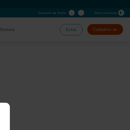
+
-
Tamanho da fonte
Alto contraste
Somos
Cadastre-se
Entre