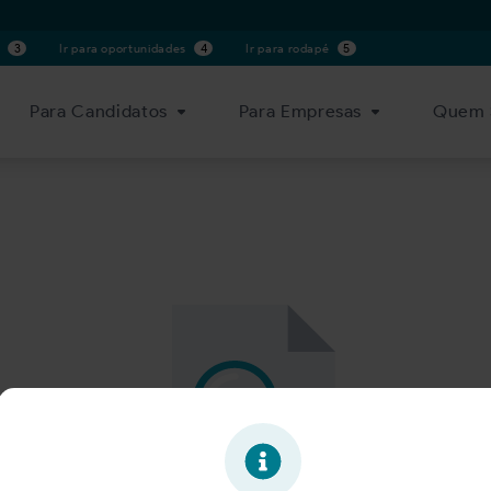
s
3
Ir para oportunidades
4
Ir para rodapé
5
Para Candidatos
Para Empresas
Quem 