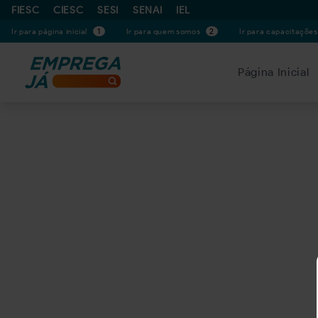
FIESC
CIESC
SESI
SENAI
IEL
Ir para página inicial
1
Ir para quem somos
2
Ir para capacitaçõe
Página Inicial