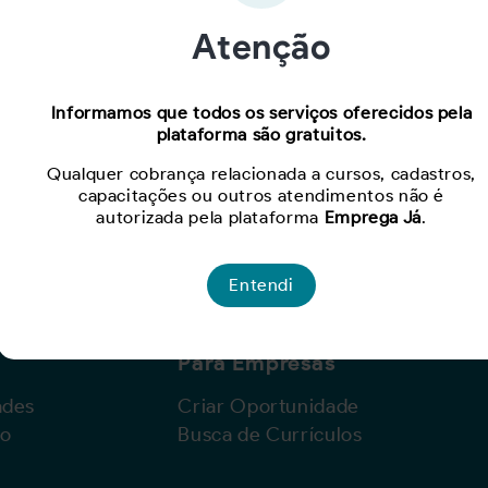
Atenção
Oportunidade expirada!
Informamos que todos os serviços oferecidos pela
plataforma são gratuitos.
Para ver mais, acesse a página
Buscar Oportunidades.
Qualquer cobrança relacionada a cursos, cadastros,
capacitações ou outros atendimentos não é
autorizada pela plataforma
Emprega Já
.
Entendi
Para Empresas
ades
Criar Oportunidade
lo
Busca de Currículos