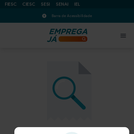
FIESC
CIESC
SESI
SENAI
IEL
Barra de Acessibilidade