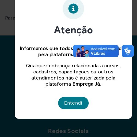
Oportunidade expirada!
Para ver mais, acesse a página
Buscar Oportunidades.
Atenção
Para Candidatos
Informamos que todos os serviços oferecidos
pela plataforma são gratuitos.
Busca de Oportunidades
Qualquer cobrança relacionada a cursos,
Cadastro de Currículo
cadastros, capacitações ou outros
Capacite-se
atendimentos não é autorizada pela
plataforma
Emprega Já
.
Para Empresas
Entendi
Criar Oportunidade
Busca de Currículos
Redes Sociais