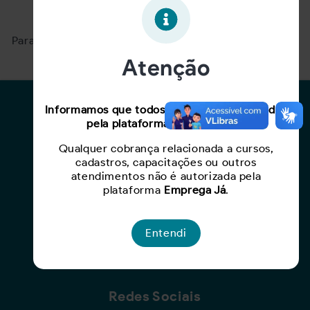
Oportunidade expirada!
Para ver mais, acesse a página
Buscar Oportunidades.
Atenção
Para Candidatos
Informamos que todos os serviços oferecidos
pela plataforma são gratuitos.
Busca de Oportunidades
Qualquer cobrança relacionada a cursos,
Cadastro de Currículo
cadastros, capacitações ou outros
Capacite-se
atendimentos não é autorizada pela
plataforma
Emprega Já
.
Para Empresas
Entendi
Criar Oportunidade
Busca de Currículos
Redes Sociais