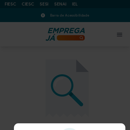
FIESC
CIESC
SESI
SENAI
IEL
Barra de Acessibilidade