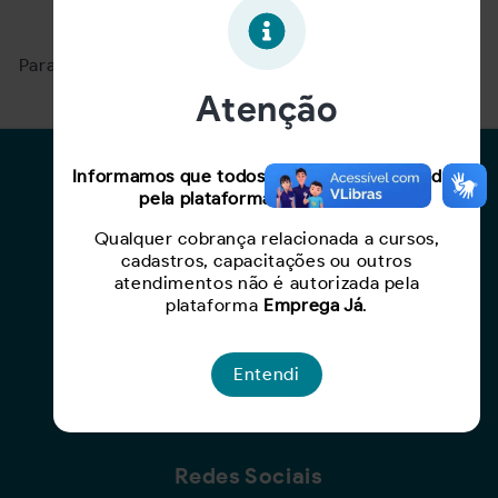
Oportunidade expirada!
Para ver mais, acesse a página
Buscar Oportunidades.
Atenção
Para Candidatos
Informamos que todos os serviços oferecidos
pela plataforma são gratuitos.
Busca de Oportunidades
Qualquer cobrança relacionada a cursos,
Cadastro de Currículo
cadastros, capacitações ou outros
Capacite-se
atendimentos não é autorizada pela
plataforma
Emprega Já
.
Para Empresas
Entendi
Criar Oportunidade
Busca de Currículos
Redes Sociais