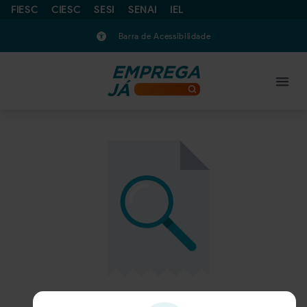
FIESC
CIESC
SESI
SENAI
IEL
Barra de Acessibilidade