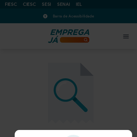
FIESC
CIESC
SESI
SENAI
IEL
Barra de Acessibilidade