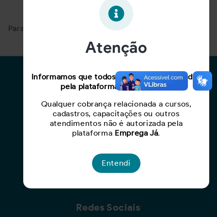
Oportunidade expirada!
Para ver mais, acesse a página
Buscar Oportunidades.
Atenção
Para Candidatos
Informamos que todos os serviços oferecidos
pela plataforma são gratuitos.
Busca de Oportunidades
Qualquer cobrança relacionada a cursos,
Cadastro de Currículo
cadastros, capacitações ou outros
Capacite-se
atendimentos não é autorizada pela
plataforma
Emprega Já
.
Para Empresas
Entendi
Criar Oportunidade
Busca de Currículos
Redes Sociais