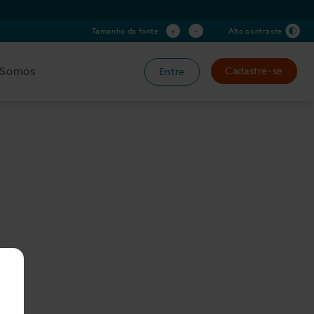
+
-
Tamanho da fonte
Alto contraste
Somos
Cadastre-se
Entre