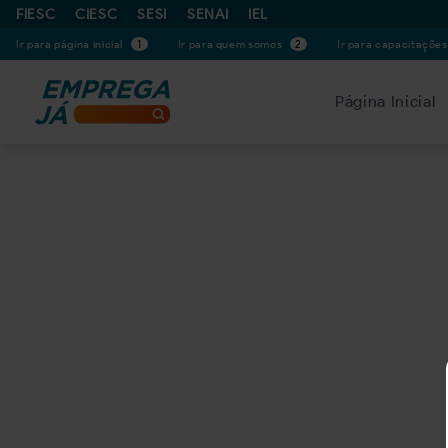
FIESC
CIESC
SESI
SENAI
IEL
Ir para página inicial
1
Ir para quem somos
2
Ir para capacitaçõe
Página Inicial