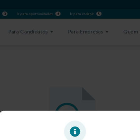
s
3
Ir para oportunidades
4
Ir para rodapé
5
Para Candidatos
Para Empresas
Quem 