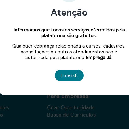
Atenção
Oportunidade expirada!
Informamos que todos os serviços oferecidos pela
plataforma são gratuitos.
Para ver mais, acesse a página
Buscar Oportunidades.
Qualquer cobrança relacionada a cursos, cadastros,
capacitações ou outros atendimentos não é
autorizada pela plataforma
Emprega Já
.
Entendi
Para Empresas
ades
Criar Oportunidade
lo
Busca de Currículos