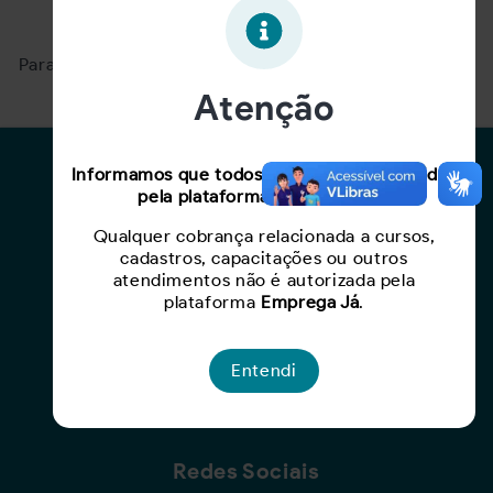
Oportunidade expirada!
Para ver mais, acesse a página
Buscar Oportunidades.
Atenção
Para Candidatos
Informamos que todos os serviços oferecidos
pela plataforma são gratuitos.
Busca de Oportunidades
Qualquer cobrança relacionada a cursos,
Cadastro de Currículo
cadastros, capacitações ou outros
Capacite-se
atendimentos não é autorizada pela
plataforma
Emprega Já
.
Para Empresas
Entendi
Criar Oportunidade
Busca de Currículos
Redes Sociais