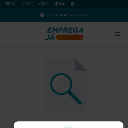
FIESC
CIESC
SESI
SENAI
IEL
Barra de Acessibilidade