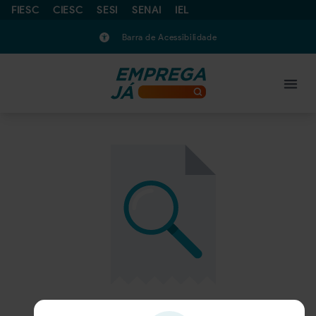
FIESC
CIESC
SESI
SENAI
IEL
Barra de Acessibilidade