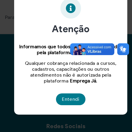
Oportunidade expirada!
Para ver mais, acesse a página
Buscar Oportunidades.
Atenção
Para Candidatos
Informamos que todos os serviços oferecidos
pela plataforma são gratuitos.
Busca de Oportunidades
Qualquer cobrança relacionada a cursos,
Cadastro de Currículo
cadastros, capacitações ou outros
Capacite-se
atendimentos não é autorizada pela
plataforma
Emprega Já
.
Para Empresas
Entendi
Criar Oportunidade
Busca de Currículos
Redes Sociais