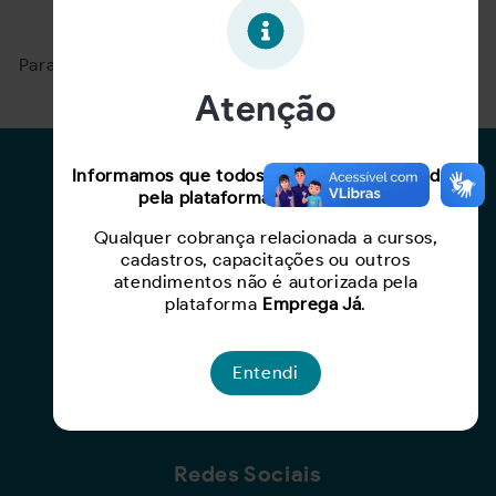
Oportunidade expirada!
Para ver mais, acesse a página
Buscar Oportunidades.
Atenção
Para Candidatos
Informamos que todos os serviços oferecidos
pela plataforma são gratuitos.
Busca de Oportunidades
Qualquer cobrança relacionada a cursos,
Cadastro de Currículo
cadastros, capacitações ou outros
Capacite-se
atendimentos não é autorizada pela
plataforma
Emprega Já
.
Para Empresas
Entendi
Criar Oportunidade
Busca de Currículos
Redes Sociais