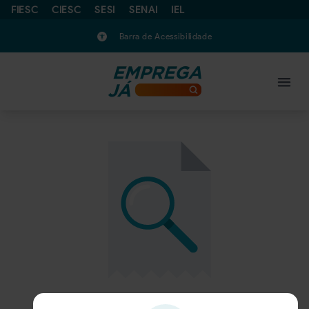
FIESC
CIESC
SESI
SENAI
IEL
Barra de Acessibilidade