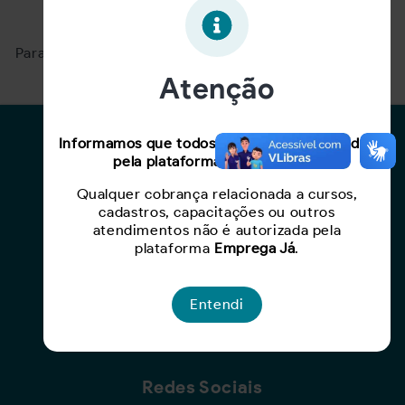
Oportunidade expirada!
Para ver mais, acesse a página
Buscar Oportunidades.
Atenção
Para Candidatos
Informamos que todos os serviços oferecidos
pela plataforma são gratuitos.
Busca de Oportunidades
Qualquer cobrança relacionada a cursos,
Cadastro de Currículo
cadastros, capacitações ou outros
Capacite-se
atendimentos não é autorizada pela
plataforma
Emprega Já
.
Para Empresas
Entendi
Criar Oportunidade
Busca de Currículos
Redes Sociais