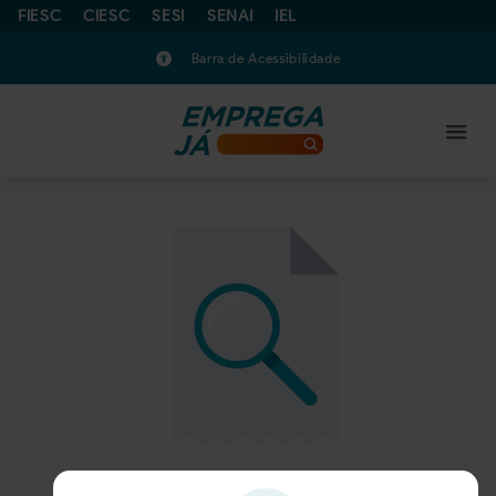
FIESC
CIESC
SESI
SENAI
IEL
Barra de Acessibilidade