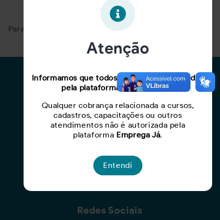
Oportunidade expirada!
Para ver mais, acesse a página
Buscar Oportunidades.
Atenção
Para Candidatos
Informamos que todos os serviços oferecidos
pela plataforma são gratuitos.
Busca de Oportunidades
Qualquer cobrança relacionada a cursos,
Cadastro de Currículo
cadastros, capacitações ou outros
Capacite-se
atendimentos não é autorizada pela
plataforma
Emprega Já
.
Para Empresas
Entendi
Criar Oportunidade
Busca de Currículos
Redes Sociais