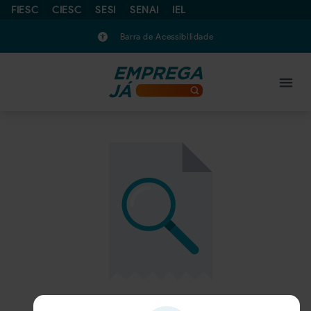
FIESC
CIESC
SESI
SENAI
IEL
Barra de Acessibilidade