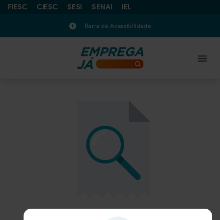
FIESC
CIESC
SESI
SENAI
IEL
Barra de Acessibilidade