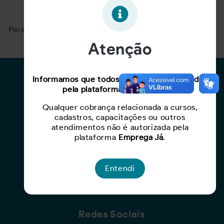
Oportunidade expirada!
Para ver mais, acesse a página
Buscar Oportunidades.
Atenção
Para Candidatos
Informamos que todos os serviços oferecidos
pela plataforma são gratuitos.
Busca de Oportunidades
Qualquer cobrança relacionada a cursos,
Cadastro de Currículo
cadastros, capacitações ou outros
Capacite-se
atendimentos não é autorizada pela
plataforma
Emprega Já
.
Para Empresas
Entendi
Criar Oportunidade
Busca de Currículos
Redes Sociais