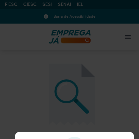
FIESC
CIESC
SESI
SENAI
IEL
Barra de Acessibilidade