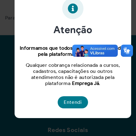
Oportunidade expirada!
Para ver mais, acesse a página
Buscar Oportunidades.
Atenção
Para Candidatos
Informamos que todos os serviços oferecidos
pela plataforma são gratuitos.
Busca de Oportunidades
Qualquer cobrança relacionada a cursos,
Cadastro de Currículo
cadastros, capacitações ou outros
Capacite-se
atendimentos não é autorizada pela
plataforma
Emprega Já
.
Para Empresas
Entendi
Criar Oportunidade
Busca de Currículos
Redes Sociais