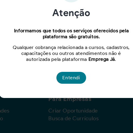
Atenção
Oportunidade expirada!
Informamos que todos os serviços oferecidos pela
plataforma são gratuitos.
Para ver mais, acesse a página
Buscar Oportunidades.
Qualquer cobrança relacionada a cursos, cadastros,
capacitações ou outros atendimentos não é
autorizada pela plataforma
Emprega Já
.
Entendi
Para Empresas
ades
Criar Oportunidade
lo
Busca de Currículos