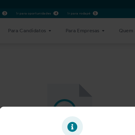
s
3
Ir para oportunidades
4
Ir para rodapé
5
Para Candidatos
Para Empresas
Quem 