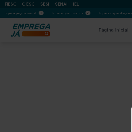
FIESC
CIESC
SESI
SENAI
IEL
Ir para página inicial
1
Ir para quem somos
2
Ir para capacitaçõe
Página Inicial