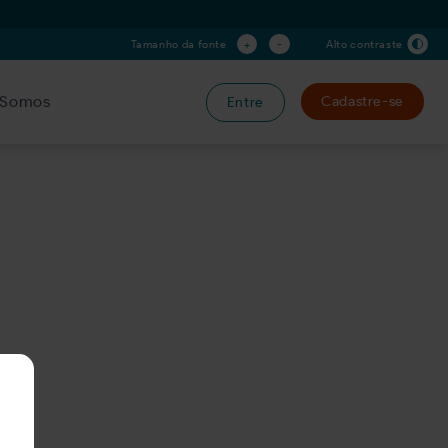
+
-
Tamanho da fonte
Alto contraste
Somos
Cadastre-se
Entre