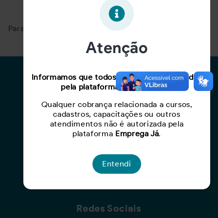
Oportunidade expirada!
Para ver mais, acesse a página
Buscar Oportunidades.
Atenção
Para Candidatos
Informamos que todos os serviços oferecidos
pela plataforma são gratuitos.
Busca de Oportunidades
Qualquer cobrança relacionada a cursos,
Cadastro de Currículo
cadastros, capacitações ou outros
Capacite-se
atendimentos não é autorizada pela
plataforma
Emprega Já
.
Para Empresas
Entendi
Criar Oportunidade
Busca de Currículos
Redes Sociais