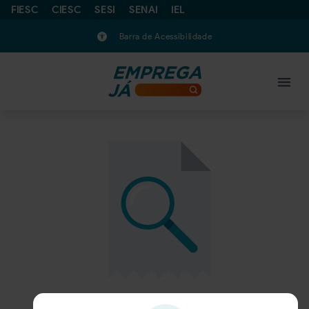
FIESC
CIESC
SESI
SENAI
IEL
Barra de Acessibilidade