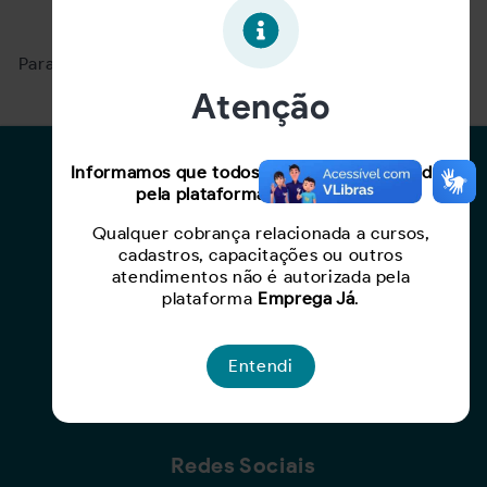
Oportunidade expirada!
Para ver mais, acesse a página
Buscar Oportunidades.
Atenção
Para Candidatos
Informamos que todos os serviços oferecidos
pela plataforma são gratuitos.
Busca de Oportunidades
Qualquer cobrança relacionada a cursos,
Cadastro de Currículo
cadastros, capacitações ou outros
Capacite-se
atendimentos não é autorizada pela
plataforma
Emprega Já
.
Para Empresas
Entendi
Criar Oportunidade
Busca de Currículos
Redes Sociais