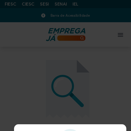
FIESC
CIESC
SESI
SENAI
IEL
Barra de Acessibilidade