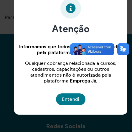
Oportunidade expirada!
Para ver mais, acesse a página
Buscar Oportunidades.
Atenção
Para Candidatos
Informamos que todos os serviços oferecidos
pela plataforma são gratuitos.
Busca de Oportunidades
Qualquer cobrança relacionada a cursos,
Cadastro de Currículo
cadastros, capacitações ou outros
Capacite-se
atendimentos não é autorizada pela
plataforma
Emprega Já
.
Para Empresas
Entendi
Criar Oportunidade
Busca de Currículos
Redes Sociais