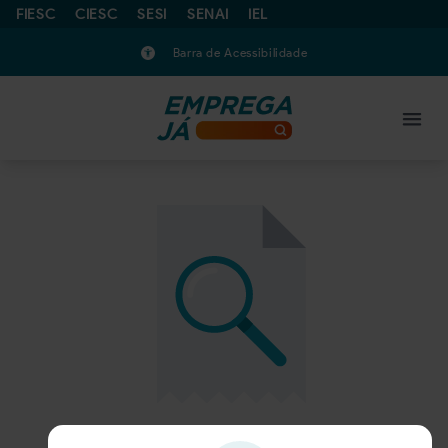
FIESC
CIESC
SESI
SENAI
IEL
Barra de Acessibilidade