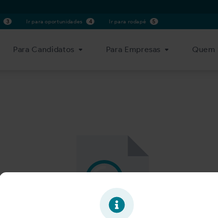
s
3
Ir para oportunidades
4
Ir para rodapé
5
Para Candidatos
Para Empresas
Quem 