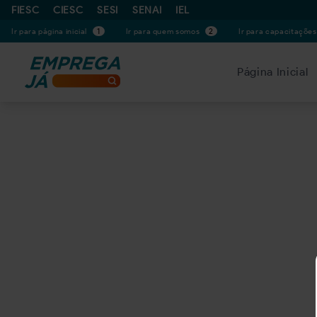
FIESC
CIESC
SESI
SENAI
IEL
Ir para página inicial
1
Ir para quem somos
2
Ir para capacitaçõe
Página Inicial