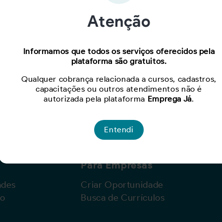
Atenção
Oportunidade expirada!
Informamos que todos os serviços oferecidos pela
plataforma são gratuitos.
Para ver mais, acesse a página
Buscar Oportunidades.
Qualquer cobrança relacionada a cursos, cadastros,
capacitações ou outros atendimentos não é
autorizada pela plataforma
Emprega Já
.
Entendi
Para Empresas
ades
Criar Oportunidade
lo
Busca de Currículos