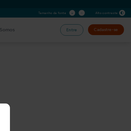
+
-
Tamanho da fonte
Alto contraste
Somos
Cadastre-se
Entre