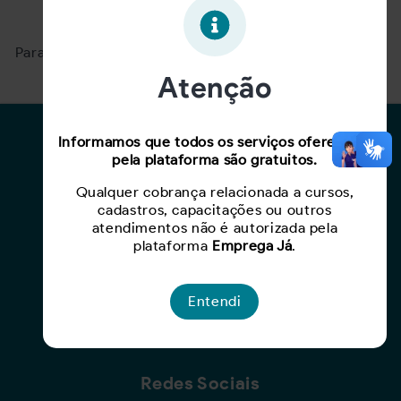
Oportunidade expirada!
Para ver mais, acesse a página
Buscar Oportunidades.
Atenção
Para Candidatos
Informamos que todos os serviços oferecidos
pela plataforma são gratuitos.
Busca de Oportunidades
Qualquer cobrança relacionada a cursos,
Cadastro de Currículo
cadastros, capacitações ou outros
Capacite-se
atendimentos não é autorizada pela
plataforma
Emprega Já
.
Para Empresas
Entendi
Criar Oportunidade
Busca de Currículos
Redes Sociais