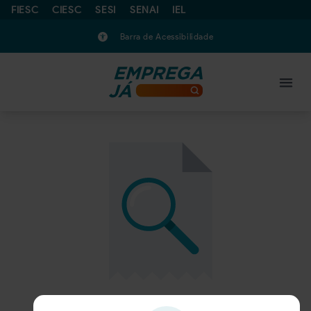
FIESC
CIESC
SESI
SENAI
IEL
Barra de Acessibilidade