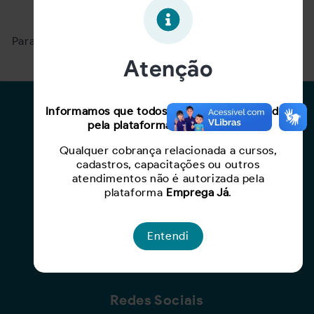
Oportunidade expirada!
Para ver mais, acesse a página
Buscar Oportunidades.
Atenção
Para Candidatos
Informamos que todos os serviços oferecidos
pela plataforma são gratuitos.
Busca de Oportunidades
Qualquer cobrança relacionada a cursos,
Cadastro de Currículo
cadastros, capacitações ou outros
Capacite-se
atendimentos não é autorizada pela
plataforma
Emprega Já
.
Para Empresas
Entendi
Criar Oportunidade
Busca de Currículos
Redes Sociais