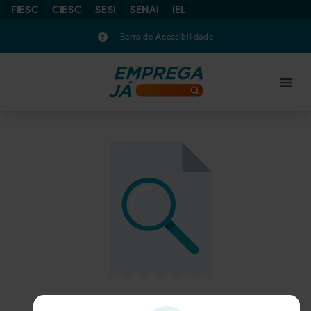
FIESC
CIESC
SESI
SENAI
IEL
Barra de Acessibilidade