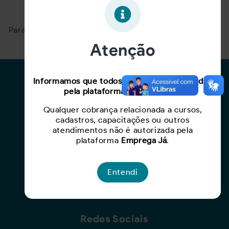
Oportunidade expirada!
Para ver mais, acesse a página
Buscar Oportunidades.
Atenção
Para Candidatos
Informamos que todos os serviços oferecidos
pela plataforma são gratuitos.
Busca de Oportunidades
Qualquer cobrança relacionada a cursos,
Cadastro de Currículo
cadastros, capacitações ou outros
Capacite-se
atendimentos não é autorizada pela
plataforma
Emprega Já
.
Para Empresas
Entendi
Criar Oportunidade
Busca de Currículos
Redes Sociais