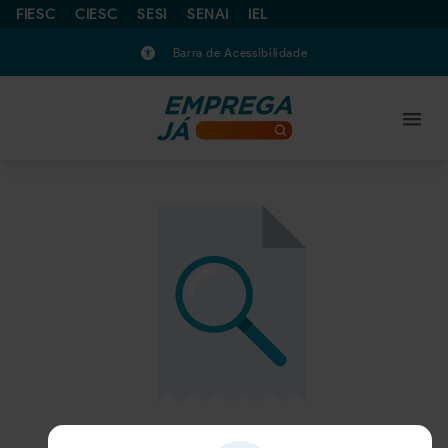
FIESC
CIESC
SESI
SENAI
IEL
Barra de Acessibilidade