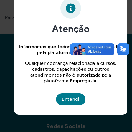
Oportunidade expirada!
Para ver mais, acesse a página
Buscar Oportunidades.
Atenção
Para Candidatos
Informamos que todos os serviços oferecidos
pela plataforma são gratuitos.
Busca de Oportunidades
Qualquer cobrança relacionada a cursos,
Cadastro de Currículo
cadastros, capacitações ou outros
Capacite-se
atendimentos não é autorizada pela
plataforma
Emprega Já
.
Para Empresas
Entendi
Criar Oportunidade
Busca de Currículos
Redes Sociais