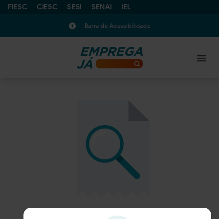
FIESC
CIESC
SESI
SENAI
IEL
Barra de Acessibilidade