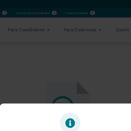
s
3
Ir para oportunidades
4
Ir para rodapé
5
Para Candidatos
Para Empresas
Quem 