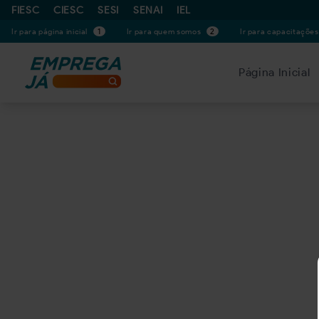
FIESC
CIESC
SESI
SENAI
IEL
Ir para página inicial
1
Ir para quem somos
2
Ir para capacitaçõe
Página Inicial