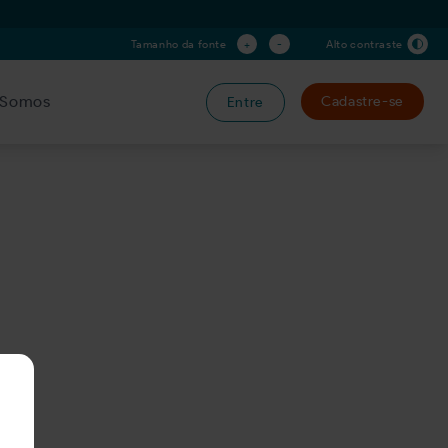
+
-
Tamanho da fonte
Alto contraste
Somos
Cadastre-se
Entre