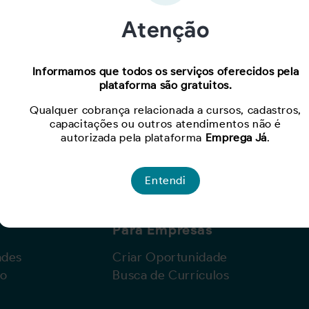
Atenção
Oportunidade expirada!
Informamos que todos os serviços oferecidos pela
plataforma são gratuitos.
Para ver mais, acesse a página
Buscar Oportunidades.
Qualquer cobrança relacionada a cursos, cadastros,
capacitações ou outros atendimentos não é
autorizada pela plataforma
Emprega Já
.
Entendi
Para Empresas
ades
Criar Oportunidade
lo
Busca de Currículos