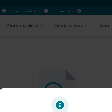
s
3
Ir para oportunidades
4
Ir para rodapé
5
Para Candidatos
Para Empresas
Quem 