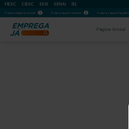
FIESC
CIESC
SESI
SENAI
IEL
Ir para página inicial
1
Ir para quem somos
2
Ir para capacitaçõe
Página Inicial