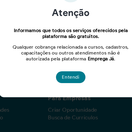
Atenção
Oportunidade expirada!
Informamos que todos os serviços oferecidos pela
plataforma são gratuitos.
Para ver mais, acesse a página
Buscar Oportunidades.
Qualquer cobrança relacionada a cursos, cadastros,
capacitações ou outros atendimentos não é
autorizada pela plataforma
Emprega Já
.
Entendi
Para Empresas
ades
Criar Oportunidade
lo
Busca de Currículos