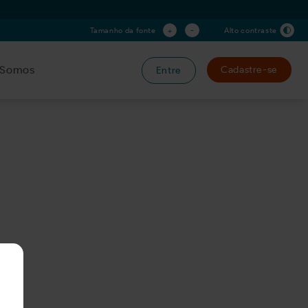
+
-
Tamanho da fonte
Alto contraste
Somos
Cadastre-se
Entre