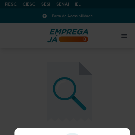
FIESC
CIESC
SESI
SENAI
IEL
Barra de Acessibilidade