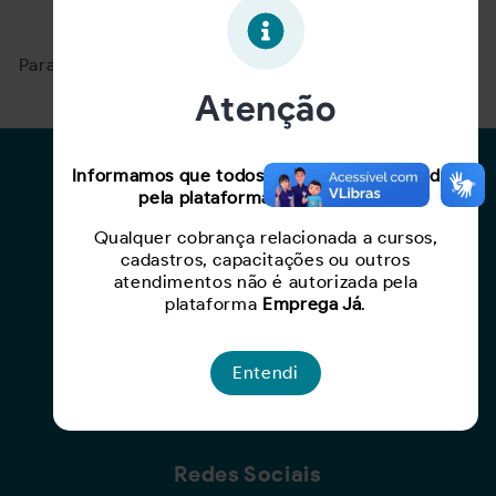
Oportunidade expirada!
Para ver mais, acesse a página
Buscar Oportunidades.
Atenção
Para Candidatos
Informamos que todos os serviços oferecidos
pela plataforma são gratuitos.
Busca de Oportunidades
Qualquer cobrança relacionada a cursos,
Cadastro de Currículo
cadastros, capacitações ou outros
Capacite-se
atendimentos não é autorizada pela
plataforma
Emprega Já
.
Para Empresas
Entendi
Criar Oportunidade
Busca de Currículos
Redes Sociais