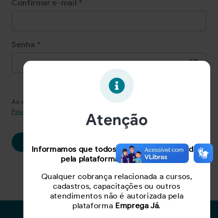
Confirmar e-mail
*
Senha
*
Ao clicar em 'Continuar', você concorda com nossa
Política de
Privacidade
Atenção
Continuar
Informamos que todos os serviços oferecidos
pela plataforma são gratuitos.
Já tem cadastro?
Clique aqui
Qualquer cobrança relacionada a cursos,
cadastros, capacitações ou outros
atendimentos não é autorizada pela
plataforma
Emprega Já
.